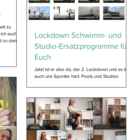
y
ell zu
Lockdown Schwimm- und
 ich euch
t zu den...
Studio-Ersatzprogramme für
Euch
Jetzt ist er also da, der 2. Lockdown und es trifft
auch uns Sportler hart. Pools und Studios
müssen schließen. 😔 Aber es gibt auch...