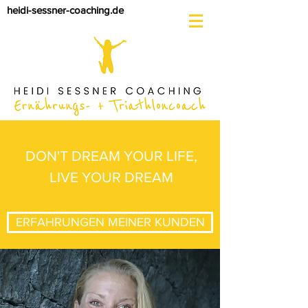
heidi-sessner-coaching.de
DON'T DREAM YOUR LIFE,
LIVE YOUR DREAM
ERFAHRUNGEN MEINER KUNDEN