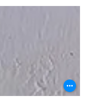
...hieß es auch gestern beim Ironman Thun. In
traumhafter Kulisse wurden Triathlonträume wahr
obwohl die Bedingungen mit einem unruhigen...