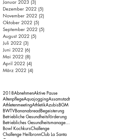
Januar 2023
(3)
3 Beiträge
Dezember 2022
(5)
5 Beiträge
November 2022
(2)
2 Beiträge
Oktober 2022
(5)
5 Beiträge
September 2022
(5)
5 Beiträge
August 2022
(5)
5 Beiträge
Juli 2022
(3)
3 Beiträge
Juni 2022
(6)
6 Beiträge
Mai 2022
(8)
8 Beiträge
April 2022
(4)
4 Beiträge
März 2022
(4)
4 Beiträge
2018
Abnehmen
Aktive Pause
Altenpflege
Aquajogging
Assamstadt
Athletenmeeting
Athletik
Azubis
BGM
BWTV
Bananabread
Begeisterung
Betriebliche Gesundheitsförderung
Betriebliches Gesundheitsmanagement
Bowl Kochkurs
Challenge
Challenge Heilbronn
Club La Santa