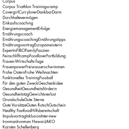
Corpus
Corpus Triathlon Trainingscamp
Covergirl
Currylover
Dankbar
Darm
Durchhaltevermögen
Einkaufscoaching
Energiemanagement
Erfolge
Ernährungscoach
Ernährungscoaching
Ernährungstipps
Ernährungsvortrag
Europameisterin
Expertin
FIBO
Family
Faszien
Feinschliffcamp
Foodlover
Fortbildung
Frauen-Wirtschafts-Tage
Frauenpower
Freiwasserschwimmen
Frohe Ostern
Frohe Weihnachten
Funktionelles Training
Fussball
Für den guten Zweck
Geschenkidee
Gesundheit
Gesundheitsförderin
Gesundheitstag
Gewichtsverlust
Grundschule
Gute Sterne
Gute Vorsätze
Guten Rutsch
Gutschein
Healthy Fastfood
Hilfsbereitschaft
Impulsvortrag
Inklusion
Interview
Ironman
Ironman Hawaii
JAKO
Karsten Schellenberg