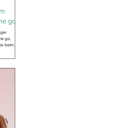
im
he go
nger
he go,
es beim