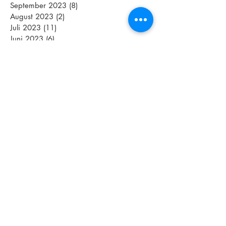
September 2023
(8)
8 Beiträge
August 2023
(2)
2 Beiträge
Juli 2023
(11)
11 Beiträge
Juni 2023
(6)
6 Beiträge
Mai 2023
(10)
10 Beiträge
April 2023
(6)
6 Beiträge
März 2023
(1)
1 Beitrag
Februar 2023
(3)
3 Beiträge
Januar 2023
(3)
3 Beiträge
Dezember 2022
(5)
5 Beiträge
November 2022
(2)
2 Beiträge
Oktober 2022
(5)
5 Beiträge
September 2022
(5)
5 Beiträge
August 2022
(5)
5 Beiträge
Juli 2022
(3)
3 Beiträge
Juni 2022
(6)
6 Beiträge
Mai 2022
(8)
8 Beiträge
April 2022
(4)
4 Beiträge
März 2022
(4)
4 Beiträge
Schlagwörter