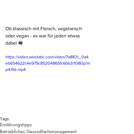
Ob klassisch mit Fleisch, vegetarisch 
oder vegan - es war für jeden etwas 
dabei 🍔
https://video.wixstatic.com/video/7a887c_0a4
eb654622c4e979c85204865fc6bb3/1080p/m
p4/file.mp4
Tags:
Ernährungstipps
Betriebliches Gesundheitsmanagement