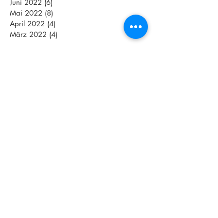
Juni 2022
(6)
6 Beiträge
Mai 2022
(8)
8 Beiträge
April 2022
(4)
4 Beiträge
März 2022
(4)
4 Beiträge
Schlagwörter
2018
Abnehmen
Aktive Pause
Altenpflege
Aquajogging
Assamstadt
Athletenmeeting
Athletik
Azubis
BGM
BWTV
Bananabread
Begeisterung
Betriebliche Gesundheitsförderung
Betriebliches Gesundheitsmanagement
Bowl Kochkurs
Challenge
Challenge Heilbronn
Club La Santa
Corpus
Corpus Triathlon Trainingscamp
Covergirl
Currylover
Dankbar
Darm
Durchhaltevermögen
Einkaufscoaching
Energiemanagement
Erfolge
Ernährungscoach
Ernährungscoaching
Ernährungstipps
Ernährungsvortrag
Europameisterin
Expertin
FIBO
Family
Faszien
Feinschliffcamp
Foodlover
Fortbildung
Frauen-Wirtschafts-Tage
Frauenpower