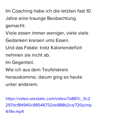
Im Coaching habe ich die letzten fast 10 
Jahre eine traurige Beobachtung 
gemacht:
Viele essen immer weniger, viele viele 
Gedanken kreisen ums Essen. 
Und das Fatale: trotz Kaloriendefizit 
nehmen sie nicht ab.
Im Gegenteil.
Wie ich aus dem Teufelskreis 
herauskomme, darum ging es heute 
unter anderem.
https://video.wixstatic.com/video/7a887c_5c2
297dcf84940c88546732de888b2ca/720p/mp
4/file.mp4