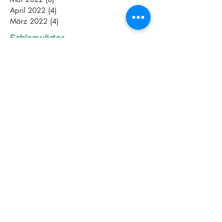
April 2022
(4)
4 Beiträge
März 2022
(4)
4 Beiträge
Schlagwörter
2018
Abnehmen
Aktive Pause
Altenpflege
Aquajogging
Assamstadt
Athletenmeeting
Athletik
Azubis
BGM
BWTV
Bananabread
Begeisterung
Betriebliche Gesundheitsförderung
Betriebliches Gesundheitsmanagement
Bowl Kochkurs
Challenge
Challenge Heilbronn
Club La Santa
Corpus
Corpus Triathlon Trainingscamp
Covergirl
Currylover
Dankbar
Darm
Durchhaltevermögen
Einkaufscoaching
Energiemanagement
Erfolge
Ernährungscoach
Ernährungscoaching
Ernährungstipps
Ernährungsvortrag
Europameisterin
Expertin
FIBO
Family
Faszien
Feinschliffcamp
Foodlover
Fortbildung
Frauen-Wirtschafts-Tage
Frauenpower
Freiwasserschwimmen
Frohe Ostern