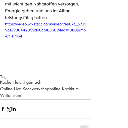
mit wichtigen Nährstoffen versorgen, 
Energie geben und uns im Alltag 
leistungsfähig halten.
https://video.wixstatic.com/video/7a887c_5731
9ce7730442059d98cb1636024ad1/1080p/mp
4/file.mp4
Tags:
Kochen leicht gemacht
Online Live Kochworkshop
online Kochkurs
Wittenstein