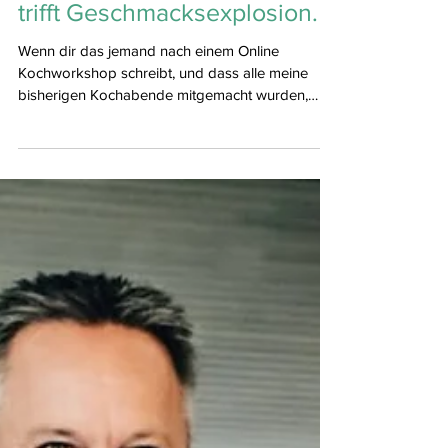
Brutales Lebensmittelwissen
trifft Geschmacksexplosion.
Wenn dir das jemand nach einem Online
Kochworkshop schreibt, und dass alle meine
bisherigen Kochabende mitgemacht wurden,
dass Rezepte immer wieder nachgekocht
werden (Shoutout an das legendäre Caipirinha-
Huhn ) und dass der aktuelle Bowl-Abend alles
getoppt hat – dann grinse ich breit vorm
Bildschirm. Wenn dann noch eine 11-Jährige mit
Begeisterung mitkocht, die Reste am nächsten
Tag im Büro UND in der Schule landen und das
Fazit einfach nur lautet: „Es war einfach nur geil