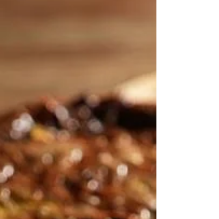
Vitaminreiche Gerichte sind kein Hexenwerk,
aber sie tun unserem Körper richtig gut. Gerade
jetzt, in der dunklen Jahreszeit, brauchen wir
mehr Power, mehr Abwehrkraft und mehr
Nährstoffe. Das Schöne: Schon kleine, einfache
Schritte machen einen riesigen Unterschied. In
unserem gestrigen Online-Kochworkshop für
WITTENSTEIN haben wir mit wenigen Zutaten
echte Vitaminbomben gezaubert – schnell,
alltagstauglich und ohne komplizierte Tricks. Es
geht nicht um Perfektion, sondern u