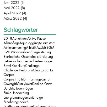
Juni 2022
(6)
6 Beiträge
Mai 2022
(8)
8 Beiträge
April 2022
(4)
4 Beiträge
März 2022
(4)
4 Beiträge
Schlagwörter
2018
Abnehmen
Aktive Pause
Altenpflege
Aquajogging
Assamstadt
Athletenmeeting
Athletik
Azubis
BGM
BWTV
Bananabread
Begeisterung
Betriebliche Gesundheitsförderung
Betriebliches Gesundheitsmanagement
Bowl Kochkurs
Challenge
Challenge Heilbronn
Club La Santa
Corpus
Corpus Triathlon Trainingscamp
Covergirl
Currylover
Dankbar
Darm
Durchhaltevermögen
Einkaufscoaching
Energiemanagement
Erfolge
Ernährungscoach
Ernährungscoaching
Ernährungstipps