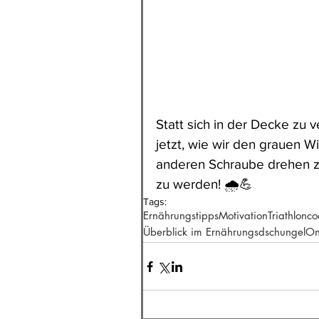
Statt sich in der Decke zu 
jetzt, wie wir den grauen W
anderen Schraube drehen zu 
zu werden! 🌧️💪
Tags:
Ernährungstipps
Motivation
Triathlonc
Überblick im Ernährungsdschungel
On