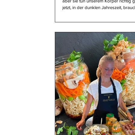
aber sie tun unserem Körper richtig 
jetzt, in der dunklen Jahreszeit, brau
mehr Power, mehr Abwehrkraft und 
Nährstoffe. Das Schöne: Schon kleine
Schritte machen einen riesigen Unters
unserem gestrigen Online-Kochwork
WITTENSTEIN haben wir mit wenige
echte Vitaminbomben gezaubert – sc
alltagstauglich und ohne komplizierte
geht nicht um Perfektion, sondern u