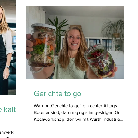
Huhn ) und dass der aktuelle Bowl-Abend alles
mplizierte
getoppt hat – dann grinse ich breit vorm
etzbare
Bildschirm. Wenn dann noch eine 11-Jährige mit
Begeisterung mitkocht, die Reste am nächsten
nd Neu
Tag im Büro UND in der Schule landen und das
Fazit einfach nur lautet: „Es war einfach nur geil
Gerichte to go
Warum „Gerichte to go“ ein echter Alltags-
 kalte
Booster sind, darum ging’s im gestrigen Online
Kochworkshop, den wir mit Würth Industrie...
xenwerk,