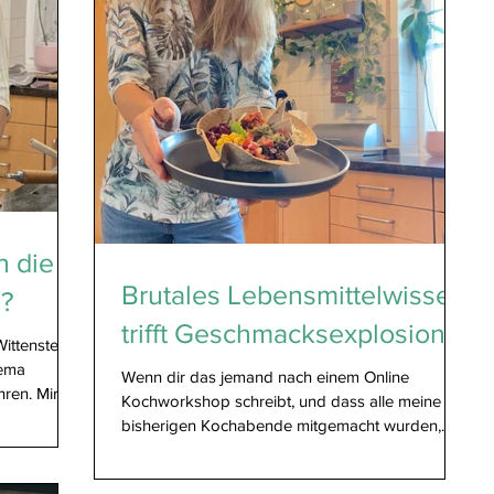
h die
Brutales Lebensmittelwissen
l?
trifft Geschmacksexplosion.
Wittenstein
hema
Wenn dir das jemand nach einem Online
hren. Mir
Kochworkshop schreibt, und dass alle meine
sch zu
bisherigen Kochabende mitgemacht wurden,
n – mit
dass Rezepte immer wieder nachgekocht
hrungen aus
werden (Shoutout an das legendäre Caipirinha-
fähigkeit