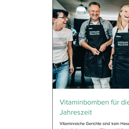
entsteht nicht durch Verzicht oder ko
Konzepte, sondern durch kluge, ums
Entscheidungen im Alltag. Besonders
beeindruckt hat mich die Offenheit u
Vitaminbomben für die
Jahreszeit
Vitaminreiche Gerichte sind kein He