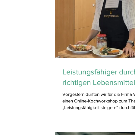
Leistungsfähiger durc
richtigen Lebensmitte
Vorgestern durften wir für die Firma 
einen Online-Kochworkshop zum T
„Leistungsfähigkeit steigern“ durchfü
war wichtig, Ernährung nicht theoreti
erklären, sondern erlebbar zu mache
alltagstauglichen Rezepten und Erfa
dem Profisport. Denn echte Leistungs