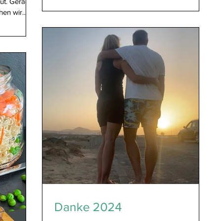
gut. Gerade
chen wir
mehr
, einfache
chied. In
shop für
n Zutaten
hnell,
 Tricks. Es
Danke 2024