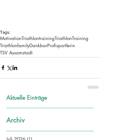
Tags:
Motivation
Triathlontraining
Triathlon
Training
Triathlonfamily
Dankbar
Profisportlerin
TSV Assamstadt
Aktuelle Einträge
Archiv
Juli 2026
(1)
1 Beitrag