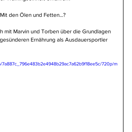
Mit den Ölen und Fetten...? 
ch mit Marvin und Torben über die Grundlagen 
 gesünderen Ernährung als Ausdauersportler 
ideo/7a887c_796e483b2e4948b29ac7a62b9f18ee5c/720p/m