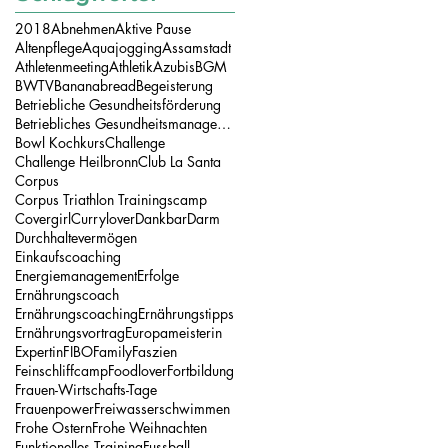
2018
Abnehmen
Aktive Pause
Altenpflege
Aquajogging
Assamstadt
Athletenmeeting
Athletik
Azubis
BGM
BWTV
Bananabread
Begeisterung
Betriebliche Gesundheitsförderung
Betriebliches Gesundheitsmanagement
Bowl Kochkurs
Challenge
Challenge Heilbronn
Club La Santa
Corpus
Corpus Triathlon Trainingscamp
Covergirl
Currylover
Dankbar
Darm
Durchhaltevermögen
Einkaufscoaching
Energiemanagement
Erfolge
Ernährungscoach
Ernährungscoaching
Ernährungstipps
Ernährungsvortrag
Europameisterin
Expertin
FIBO
Family
Faszien
Feinschliffcamp
Foodlover
Fortbildung
Frauen-Wirtschafts-Tage
Frauenpower
Freiwasserschwimmen
Frohe Ostern
Frohe Weihnachten
Funktionelles Training
Fussball