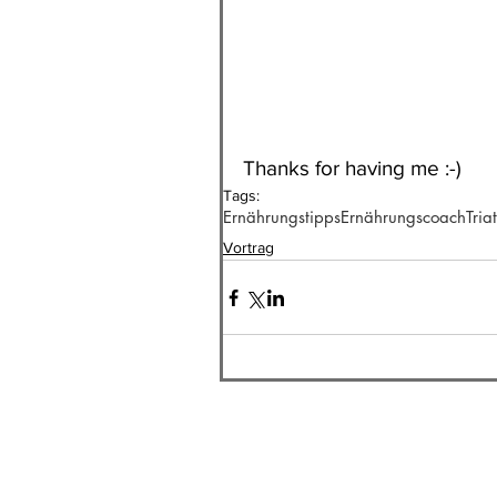
Thanks for having me :-)
Tags:
Ernährungstipps
Ernährungscoach
Tria
Vortrag