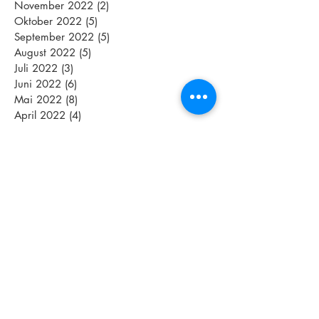
November 2022
(2)
2 Beiträge
Oktober 2022
(5)
5 Beiträge
September 2022
(5)
5 Beiträge
August 2022
(5)
5 Beiträge
Juli 2022
(3)
3 Beiträge
Juni 2022
(6)
6 Beiträge
Mai 2022
(8)
8 Beiträge
April 2022
(4)
4 Beiträge
März 2022
(4)
4 Beiträge
Schlagwörter
2018
Abnehmen
Aktive Pause
Altenpflege
Aquajogging
Assamstadt
Athletenmeeting
Athletik
Azubis
BGM
BWTV
Bananabread
Begeisterung
Betriebliche Gesundheitsförderung
Betriebliches Gesundheitsmanagement
Bowl Kochkurs
Challenge
Challenge Heilbronn
Club La Santa
Corpus
Corpus Triathlon Trainingscamp
Covergirl
Currylover
Dankbar
Darm
Durchhaltevermögen