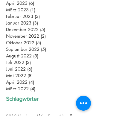
April 2023
(6)
6 Beiträge
März 2023
(1)
1 Beitrag
Februar 2023
(3)
3 Beiträge
Januar 2023
(3)
3 Beiträge
Dezember 2022
(5)
5 Beiträge
November 2022
(2)
2 Beiträge
Oktober 2022
(5)
5 Beiträge
September 2022
(5)
5 Beiträge
August 2022
(5)
5 Beiträge
Juli 2022
(3)
3 Beiträge
Juni 2022
(6)
6 Beiträge
Mai 2022
(8)
8 Beiträge
April 2022
(4)
4 Beiträge
März 2022
(4)
4 Beiträge
Schlagwörter
2018
Abnehmen
Aktive Pause
Altenpflege
Aquajogging
Assamstadt
Athletenmeeting
Athletik
Azubis
BGM
BWTV
Bananabread
Begeisterung