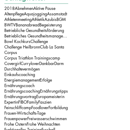
2018
Abnehmen
Aktive Pause
Altenpflege
Aquajogging
Assamstadt
Athletenmeeting
Athletik
Azubis
BGM
BWTV
Bananabread
Begeisterung
Betriebliche Gesundheitsförderung
Betriebliches Gesundheitsmanagement
Bowl Kochkurs
Challenge
Challenge Heilbronn
Club La Santa
Corpus
Corpus Triathlon Trainingscamp
Covergirl
Currylover
Dankbar
Darm
Durchhaltevermögen
Einkaufscoaching
Energiemanagement
Erfolge
Ernährungscoach
Ernährungscoaching
Ernährungstipps
Ernährungsvortrag
Europameisterin
Expertin
FIBO
Family
Faszien
Feinschliffcamp
Foodlover
Fortbildung
Frauen-Wirtschafts-Tage
Frauenpower
Freiwasserschwimmen
Frohe Ostern
Frohe Weihnachten
Funktionelles Training
Fussball