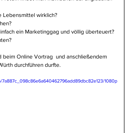
 Lebensmittel wirklich?
chen?
infach ein Marketinggag und völlig überteuert?
hten?
 beim Online Vortrag  und anschließendem 
Würth durchführen durfte.
video/7a887c_098c86e6a640462796add89dbc82e123/1080p