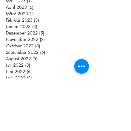
Mai 2023
(10)
10 Beiträge
April 2023
(6)
6 Beiträge
März 2023
(1)
1 Beitrag
Februar 2023
(3)
3 Beiträge
Januar 2023
(3)
3 Beiträge
Dezember 2022
(5)
5 Beiträge
November 2022
(2)
2 Beiträge
Oktober 2022
(5)
5 Beiträge
September 2022
(5)
5 Beiträge
August 2022
(5)
5 Beiträge
Juli 2022
(3)
3 Beiträge
Juni 2022
(6)
6 Beiträge
Mai 2022
(8)
8 Beiträge
April 2022
(4)
4 Beiträge
März 2022
(4)
4 Beiträge
Schlagwörter
2018
Abnehmen
Aktive Pause
Altenpflege
Aquajogging
Assamstadt
Athletenmeeting
Athletik
Azubis
BGM
BWTV
Bananabread