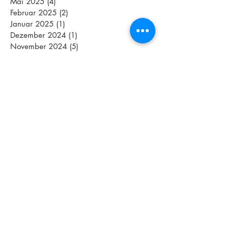
Mai 2025
(4)
4 Beiträge
Februar 2025
(2)
2 Beiträge
Januar 2025
(1)
1 Beitrag
Dezember 2024
(1)
1 Beitrag
November 2024
(5)
5 Beiträge
Oktober 2024
(10)
10 Beiträge
September 2024
(7)
7 Beiträge
August 2024
(2)
2 Beiträge
Juli 2024
(4)
4 Beiträge
Juni 2024
(7)
7 Beiträge
Mai 2024
(3)
3 Beiträge
April 2024
(5)
5 Beiträge
März 2024
(3)
3 Beiträge
Februar 2024
(2)
2 Beiträge
Januar 2024
(5)
5 Beiträge
Dezember 2023
(4)
4 Beiträge
November 2023
(4)
4 Beiträge
Oktober 2023
(10)
10 Beiträge
September 2023
(8)
8 Beiträge
August 2023
(2)
2 Beiträge
Juli 2023
(11)
11 Beiträge