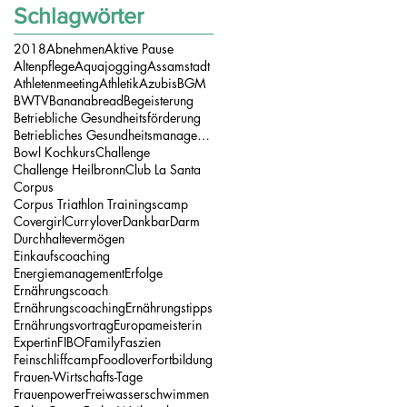
Schlagwörter
2018
Abnehmen
Aktive Pause
Altenpflege
Aquajogging
Assamstadt
Athletenmeeting
Athletik
Azubis
BGM
BWTV
Bananabread
Begeisterung
Betriebliche Gesundheitsförderung
Betriebliches Gesundheitsmanagement
Bowl Kochkurs
Challenge
Challenge Heilbronn
Club La Santa
Corpus
Corpus Triathlon Trainingscamp
Covergirl
Currylover
Dankbar
Darm
Durchhaltevermögen
Einkaufscoaching
Energiemanagement
Erfolge
Ernährungscoach
Ernährungscoaching
Ernährungstipps
Ernährungsvortrag
Europameisterin
Expertin
FIBO
Family
Faszien
Feinschliffcamp
Foodlover
Fortbildung
Frauen-Wirtschafts-Tage
Frauenpower
Freiwasserschwimmen