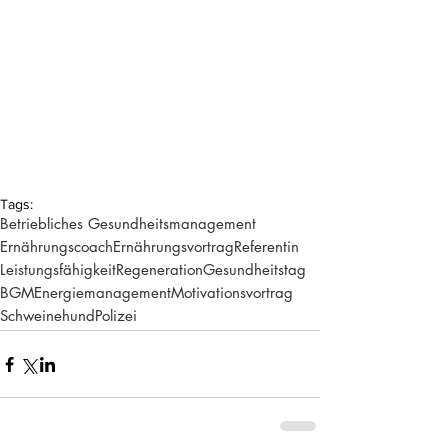
Tags:
Betriebliches Gesundheitsmanagement
Ernährungscoach
Ernährungsvortrag
Referentin
Leistungsfähigkeit
Regeneration
Gesundheitstag
BGM
Energiemanagement
Motivationsvortrag
Schweinehund
Polizei