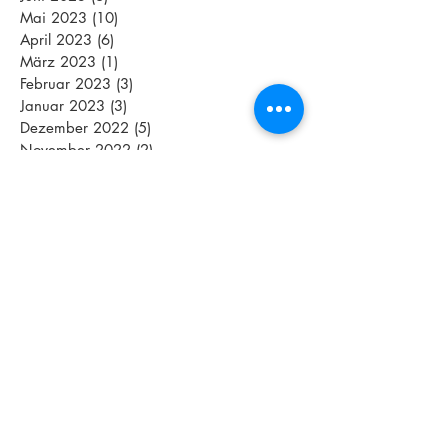
Mai 2023
(10)
10 Beiträge
April 2023
(6)
6 Beiträge
März 2023
(1)
1 Beitrag
Februar 2023
(3)
3 Beiträge
Januar 2023
(3)
3 Beiträge
Dezember 2022
(5)
5 Beiträge
November 2022
(2)
2 Beiträge
Oktober 2022
(5)
5 Beiträge
September 2022
(5)
5 Beiträge
August 2022
(5)
5 Beiträge
Juli 2022
(3)
3 Beiträge
Juni 2022
(6)
6 Beiträge
Mai 2022
(8)
8 Beiträge
April 2022
(4)
4 Beiträge
März 2022
(4)
4 Beiträge
Schlagwörter
2018
Abnehmen
Aktive Pause
Altenpflege
Aquajogging
Assamstadt
Athletenmeeting