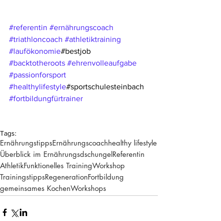
#referentin
#ernährungscoach
#triathloncoach
#athletiktraining
#laufökonomie
#bestjob 
#backtotheroots
#ehrenvolleaufgabe
#passionforsport
#healthylifestyle
#sportschulesteinbach 
#fortbildungfürtrainer
Tags:
Ernährungstipps
Ernährungscoach
healthy lifestyle
Überblick im Ernährungsdschungel
Referentin
Athletik
Funktionelles Training
Workshop
Trainingstipps
Regeneration
Fortbildung
gemeinsames Kochen
Workshops